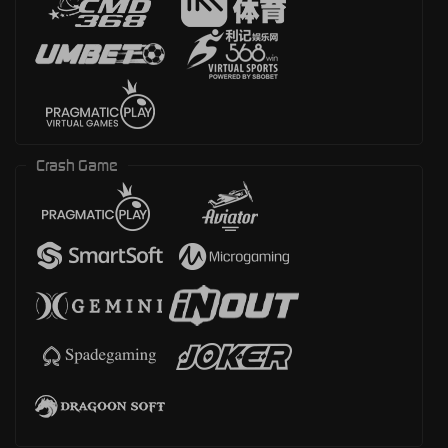
Crash Game