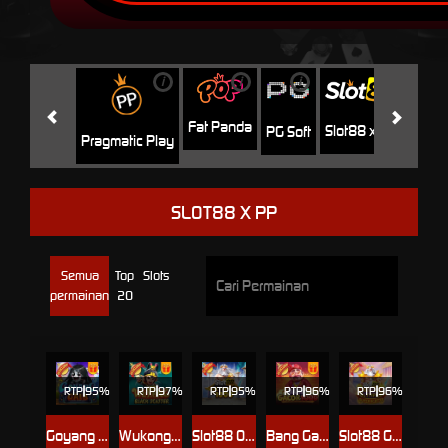
i
i
i
i
i
Facha
Fat Panda
Slot88 x PP
PG Soft
Pragmatic Play
SLOT88 X PP
Semua
Top
Slots
permainan
20
RTP
95%
RTP
97%
RTP
95%
RTP
96%
RTP
96%
Goyang Gaib
Wukong - Black Scatter
Slot88 Olympus 1000
Bang Gacor 1000
Slot88 Gates of Olympus Super Scatter