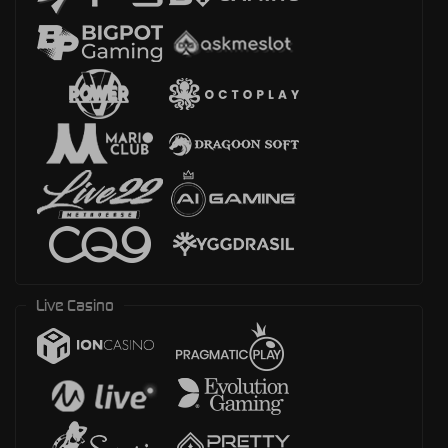
Live Casino