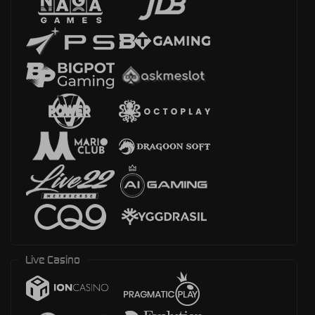
Live Casino