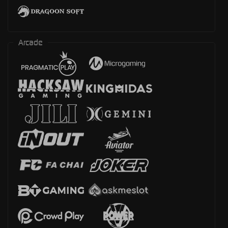
Arcade