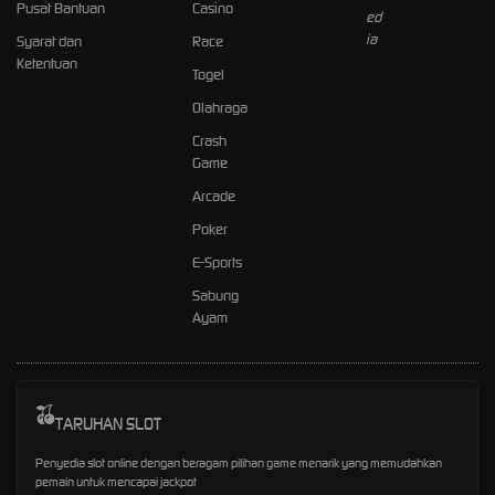
Pusat Bantuan
Casino
Syarat dan
Race
Ketentuan
Togel
Olahraga
Crash
Game
Arcade
Poker
E-Sports
Sabung
Ayam
TARUHAN SLOT
Penyedia slot online dengan beragam pilihan game menarik yang memudahkan
pemain untuk mencapai jackpot