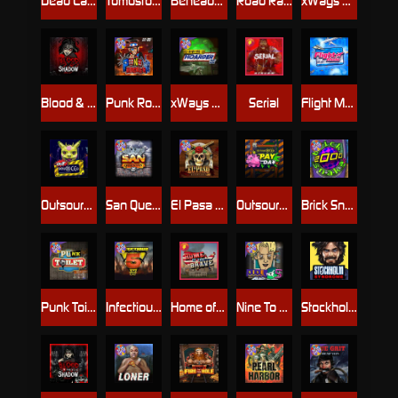
Dead Canary
Tombstone RIP
Beheaded
Road Rage
xWays Hoarder 2
Blood & Shadow
Punk Rocker 2
xWays Hoarder xSplit
Serial
Flight Mode
Outsourced
San Quentin xWays
El Pasa Gunfight xNudge
Outsourced: Payday
Brick Snake 2000
Punk Toilet
Infectious 5 xWays
Home of the Brave
Nine To Five
Stockholm Syndrome