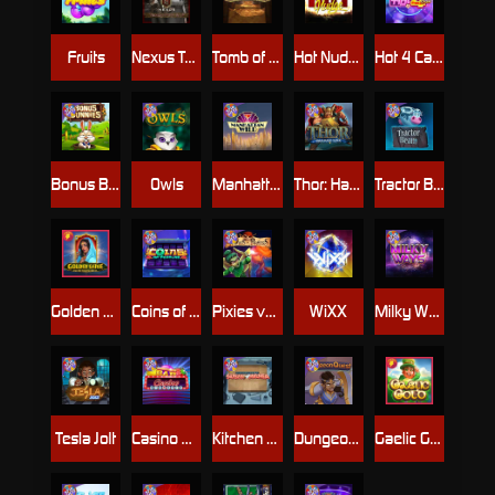
Fruits
Nexus Tombstone RIP
Tomb of Akhenaten
Hot Nudge
Hot 4 Cash
Bonus Bunnies
Owls
Manhattan Goes Wild
Thor: Hammer Time
Tractor Beam
Golden Genie And The Walking Wilds
Coins of Fortune
Pixies vs Pirates
WiXX
Milky Ways
Tesla Jolt
Casino Win Spin
Kitchen Drama: Sushi Mania
Dungeon Quest
Gaelic Gold