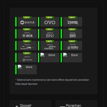
* Selama bank maintenance dan bank offline deposit dan penarikan
tidak dapat diproses
Deposit
Penarikan