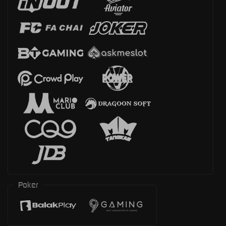
Poker