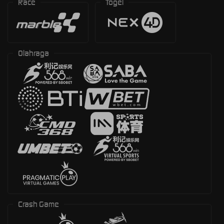
Race
Togel
Olahraga
Crash Game