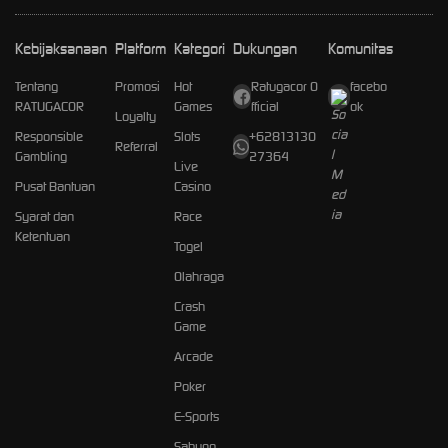
Kebijaksanaan
Platform
Kategori
Dukungan
Komunitas
Tentang
Promosi
Hot
Ratugacor O
facebo
RATUGACOR
Games
fficial
ok
Loyalty
Responsible
Slots
+62813130
Referral
Gambling
27364
Live
Pusat Bantuan
Casino
Syarat dan
Race
Ketentuan
Togel
Olahraga
Crash
Game
Arcade
Poker
E-Sports
Sabung