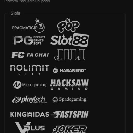
Platform Penyedia Layanan
Slots