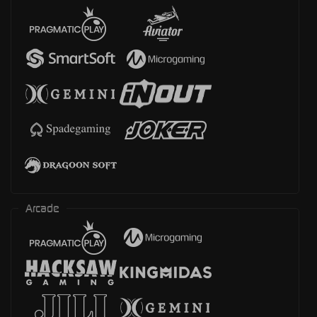
Arcade