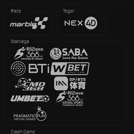
Race
Togel
Olahraga
Crash Game