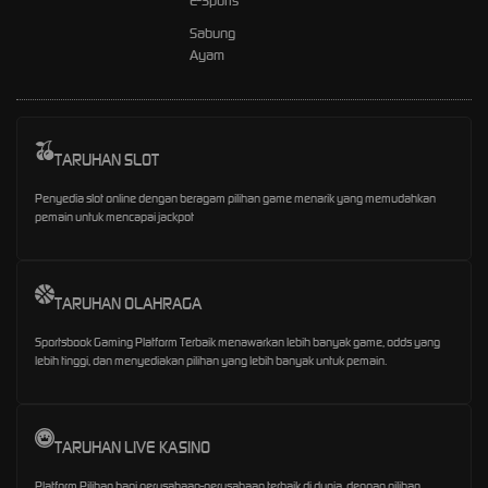
E-Sports
Sabung
Ayam
TARUHAN SLOT
Penyedia slot online dengan beragam pilihan game menarik yang memudahkan
pemain untuk mencapai jackpot
TARUHAN OLAHRAGA
Sportsbook Gaming Platform Terbaik menawarkan lebih banyak game, odds yang
lebih tinggi, dan menyediakan pilihan yang lebih banyak untuk pemain.
TARUHAN LIVE KASINO
Platform Pilihan bagi perusahaan-perusahaan terbaik di dunia, dengan pilihan